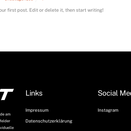
 first post. Edit or delete it, then start writing!
Links
Social Me
Impressum
Instagram
ude am
Datenschutzerklärung
felder
viduelle